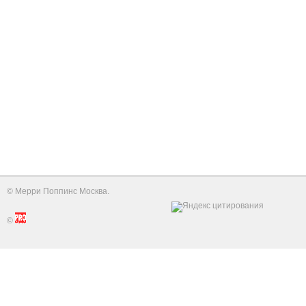
©
Мерри Поппинс Москва
.
©