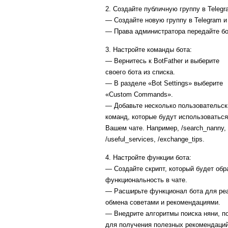
2. Создайте публичную группу в Telegr
— Создайте новую группу в Telegram и
— Права администратора передайте бо
3. Настройте команды бота:
— Вернитесь к BotFather и выберите
своего бота из списка.
— В разделе «Bot Settings» выберите
«Custom Commands».
— Добавьте несколько пользовательск
команд, которые будут использоваться
Вашем чате. Например, /search_nanny,
/useful_services, /exchange_tips.
4. Настройте функции бота:
— Создайте скрипт, который будет об
функциональность в чате.
— Расширьте функционал бота для реа
обмена советами и рекомендациями.
— Внедрите алгоритмы поиска няни, п
для получения полезных рекомендаци