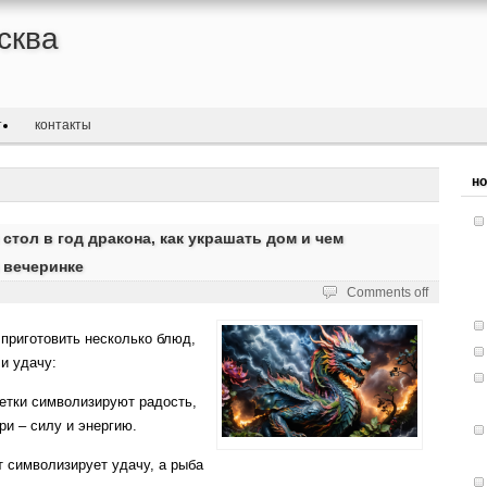
сква
т
контакты
но
стол в год дракона, как украшать дом и чем
 вечеринке
Comments off
 приготовить несколько блюд,
и удачу:
ветки символизируют радость,
ри – силу и энергию.
т символизирует удачу, а рыба