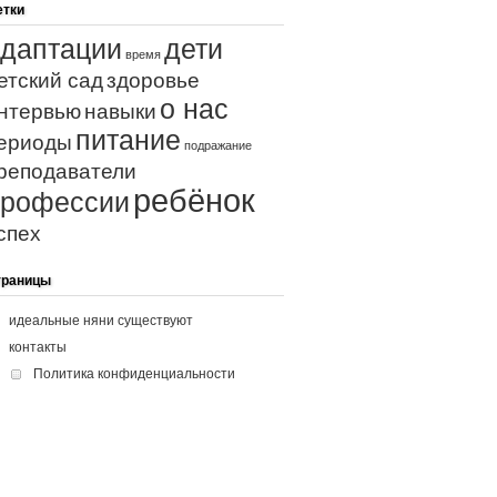
етки
даптации
дети
время
етский сад
здоровье
о нас
нтервью
навыки
питание
ериоды
подражание
реподаватели
ребёнок
профессии
спех
траницы
идеальные няни существуют
контакты
Политика конфиденциальности