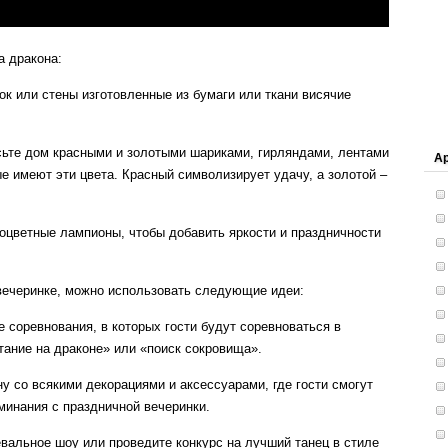
а дракона:
ок или стены изготовленные из бумаги или ткани висячие
асьте дом красными и золотыми шариками, гирляндами, лентами
А
 имеют эти цвета. Красный символизирует удачу, а золотой –
ноцветные лампионы, чтобы добавить яркости и праздничности
 вечеринке, можно использовать следующие идеи:
е соревнования, в которых гости будут соревноваться в
етание на драконе» или «поиск сокровища».
ну со всякими декорациями и аксессуарами, где гости смогут
минания с праздничной вечеринки.
цевальное шоу или проведите конкурс на лучший танец в стиле