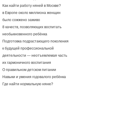
Как найти работу няней в Москве?
в Европе около миллиона женщин
было сожжено заживо
8 качеств, позволяющих воспитать
необыкновенного ребёнка
Подготовка подрастающего поколения
к будущей профессиональной
деятельности — неотъемлемая часть
их гармоничного воспитания
О правильном детском питании
Навыки и умения годовалого ребёнка
Где найти нормальную няню?