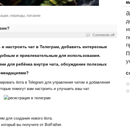
М
а
тации
,
периоды
,
питание
д
раме?
и
Comments off
п
п
 и настроить чат в Телеграм, добавить интересные
удобным и привлекательным для использования.
у
яни для ребёнка внутри чата, обсуждение полезных
комендациями?
С
рировать бота в Telegram для управления чатом и добавления
торые помогут вам настроить и улучшить ваш чат:
ям для создания нового бота.
который вы получите от BotFather.