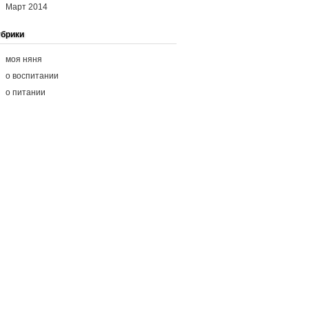
Март 2014
брики
моя няня
о воспитании
о питании