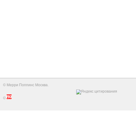
©
Мерри Поппинс Москва
.
©